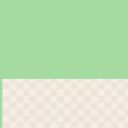
Перейти
к
содержимому