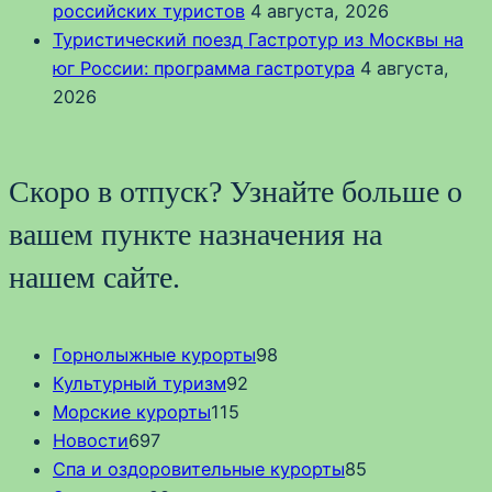
российских туристов
4 августа, 2026
Туристический поезд Гастротур из Москвы на
юг России: программа гастротура
4 августа,
2026
Скоро в отпуск? Узнайте больше о
вашем пункте назначения на
нашем сайте.
Горнолыжные курорты
98
Культурный туризм
92
Морские курорты
115
Новости
697
Спа и оздоровительные курорты
85