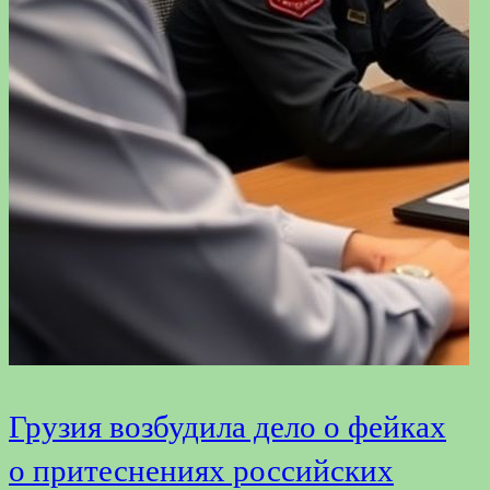
Грузия возбудила дело о фейках
К
о притеснениях российских
э