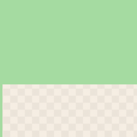
Перейти
к
содержимому