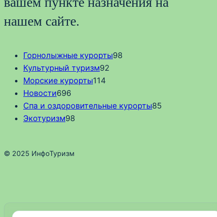
вашем пункте назначения на
нашем сайте.
Горнолыжные курорты
98
Культурный туризм
92
Морские курорты
114
Новости
696
Спа и оздоровительные курорты
85
Экотуризм
98
© 2025 ИнфоТуризм