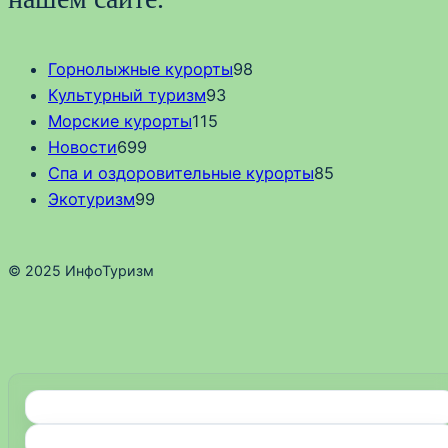
Горнолыжные курорты
98
Культурный туризм
93
Морские курорты
115
Новости
699
Спа и оздоровительные курорты
85
Экотуризм
99
© 2025 ИнфоТуризм