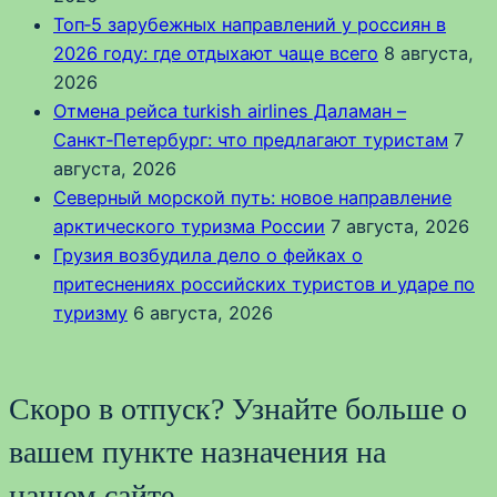
Топ‑5 зарубежных направлений у россиян в
2026 году: где отдыхают чаще всего
8 августа,
2026
Отмена рейса turkish airlines Даламан –
Санкт‑Петербург: что предлагают туристам
7
августа, 2026
Северный морской путь: новое направление
арктического туризма России
7 августа, 2026
Грузия возбудила дело о фейках о
притеснениях российских туристов и ударе по
туризму
6 августа, 2026
Скоро в отпуск? Узнайте больше о
вашем пункте назначения на
нашем сайте.