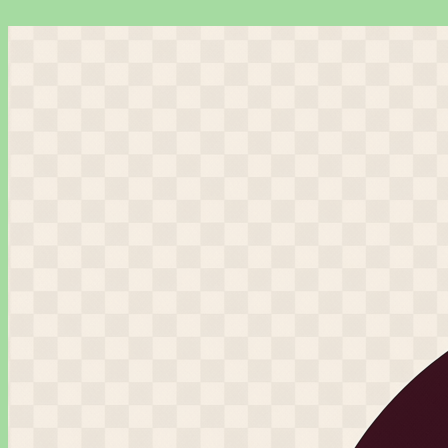
Перейти
к
содержимому