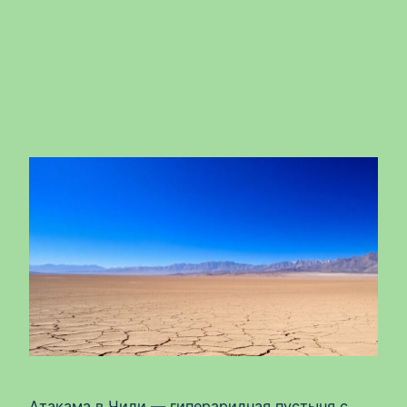
Атакама в Чили — гипераридная пустыня с