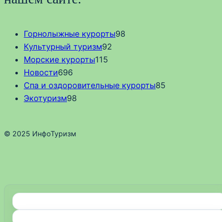
Горнолыжные курорты
98
Культурный туризм
92
Морские курорты
115
Новости
696
Спа и оздоровительные курорты
85
Экотуризм
98
© 2025 ИнфоТуризм