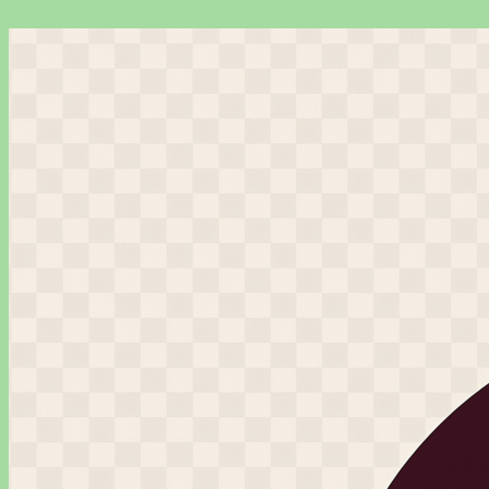
Перейти
к
содержимому