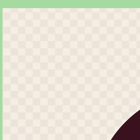
Перейти
к
содержимому