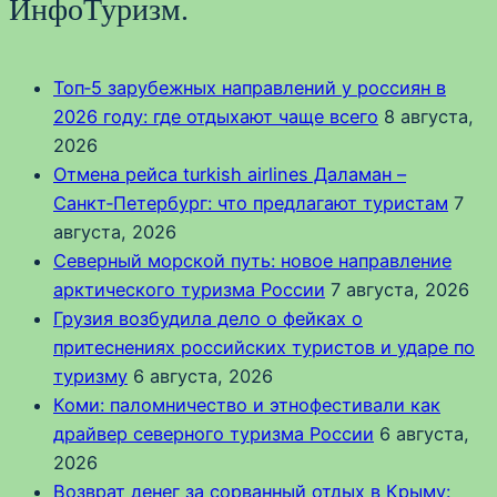
ИнфоТуризм.
Топ‑5 зарубежных направлений у россиян в
2026 году: где отдыхают чаще всего
8 августа,
2026
Отмена рейса turkish airlines Даламан –
Санкт‑Петербург: что предлагают туристам
7
августа, 2026
Северный морской путь: новое направление
арктического туризма России
7 августа, 2026
Грузия возбудила дело о фейках о
притеснениях российских туристов и ударе по
туризму
6 августа, 2026
Коми: паломничество и этнофестивали как
драйвер северного туризма России
6 августа,
2026
Возврат денег за сорванный отдых в Крыму: