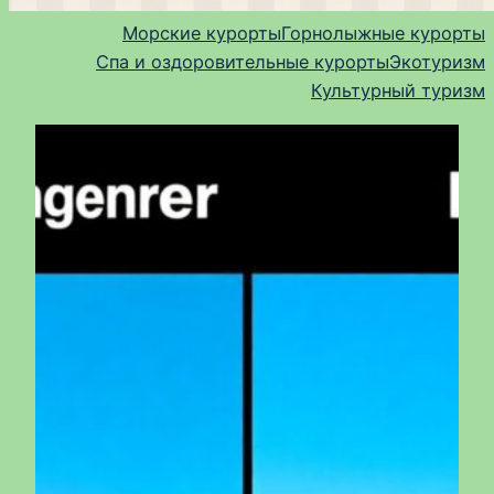
Морские курорты
Горнолыжные курорты
Спа и оздоровительные курорты
Экотуризм
Культурный туризм