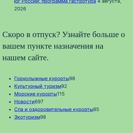
юг России: программа гастротура
4 августа,
2026
Скоро в отпуск? Узнайте больше о
вашем пункте назначения на
нашем сайте.
Горнолыжные курорты
98
Культурный туризм
92
Морские курорты
115
Новости
697
Спа и оздоровительные курорты
85
Экотуризм
98