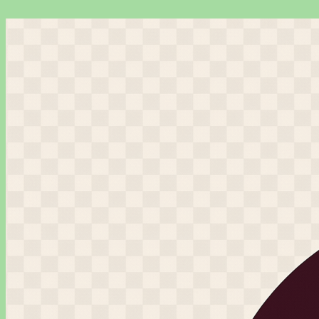
Перейти
к
содержимому