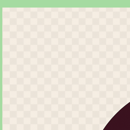
Перейти
к
содержимому