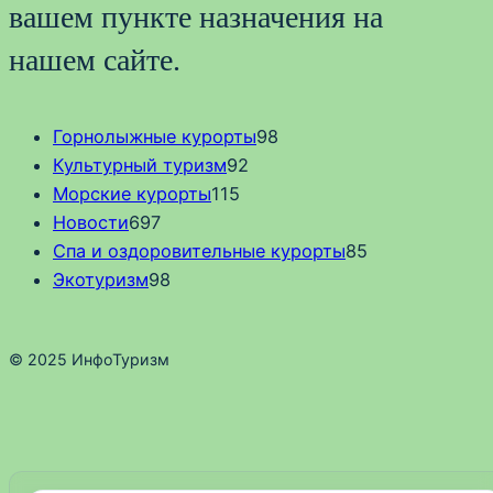
вашем пункте назначения на
нашем сайте.
Горнолыжные курорты
98
Культурный туризм
92
Морские курорты
115
Новости
697
Спа и оздоровительные курорты
85
Экотуризм
98
© 2025 ИнфоТуризм