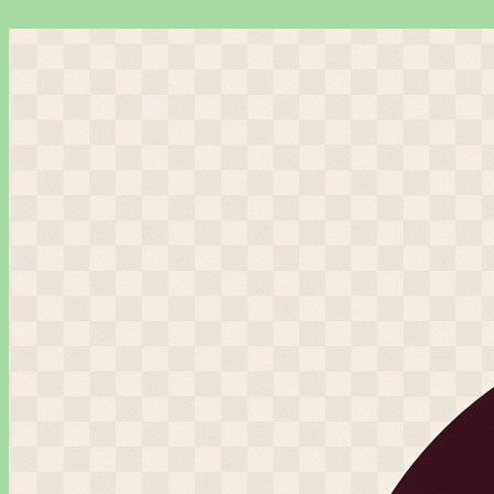
Перейти
к
содержимому