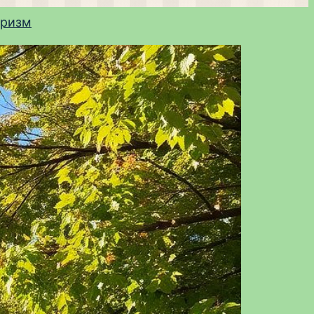
уризм