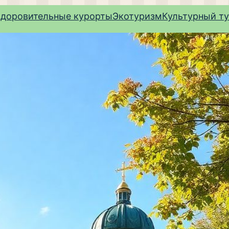
здоровительные курорты
Экотуризм
Культурный т