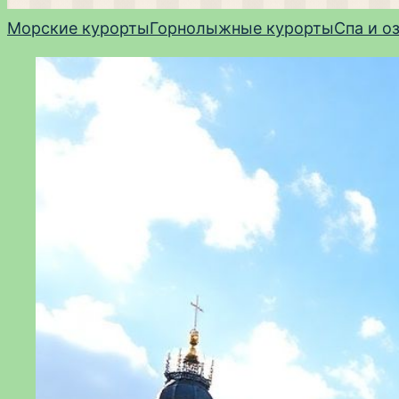
Морские курорты
Горнолыжные курорты
Спа и о