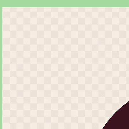
Перейти
к
содержимому