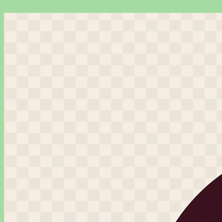
Перейти
к
содержимому