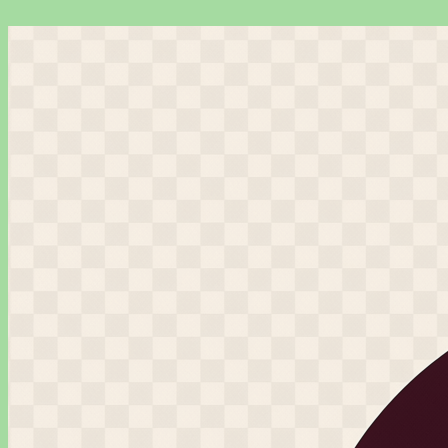
Перейти
к
содержимому