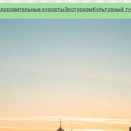
здоровительные курорты
Экотуризм
Культурный т