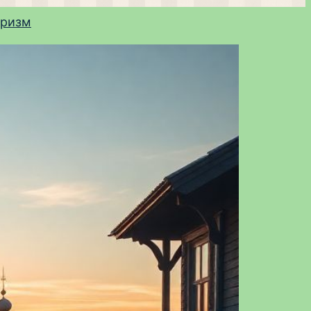
уризм