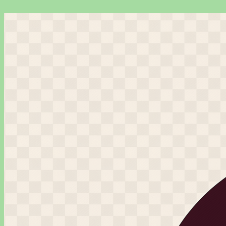
Перейти
к
содержимому