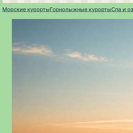
Морские курорты
Горнолыжные курорты
Спа и о