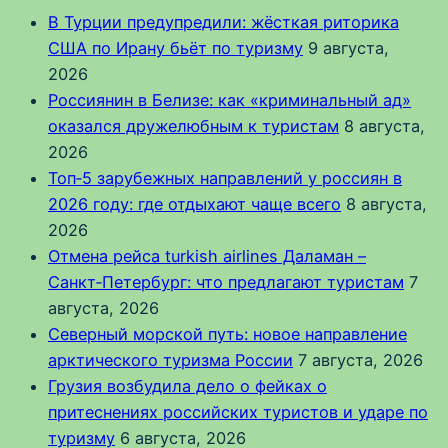
В Турции предупредили: жёсткая риторика
США по Ирану бьёт по туризму
9 августа,
2026
Россиянин в Белизе: как «криминальный ад»
оказался дружелюбным к туристам
8 августа,
2026
Топ‑5 зарубежных направлений у россиян в
2026 году: где отдыхают чаще всего
8 августа,
2026
Отмена рейса turkish airlines Даламан –
Санкт‑Петербург: что предлагают туристам
7
августа, 2026
Северный морской путь: новое направление
арктического туризма России
7 августа, 2026
Грузия возбудила дело о фейках о
притеснениях российских туристов и ударе по
туризму
6 августа, 2026