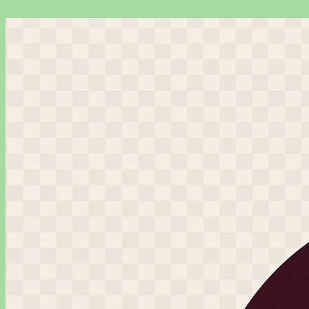
Перейти
к
содержимому