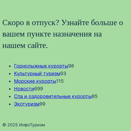
Скоро в отпуск? Узнайте больше о
вашем пункте назначения на
нашем сайте.
Горнолыжные курорты
98
Культурный туризм
93
Морские курорты
115
Новости
699
Спа и оздоровительные курорты
85
Экотуризм
99
© 2025 ИнфоТуризм