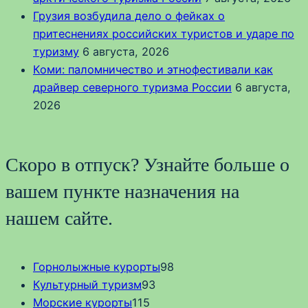
Грузия возбудила дело о фейках о
притеснениях российских туристов и ударе по
туризму
6 августа, 2026
Коми: паломничество и этнофестивали как
драйвер северного туризма России
6 августа,
2026
Скоро в отпуск? Узнайте больше о
вашем пункте назначения на
нашем сайте.
Горнолыжные курорты
98
Культурный туризм
93
Морские курорты
115