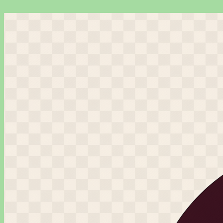
Перейти
к
содержимому