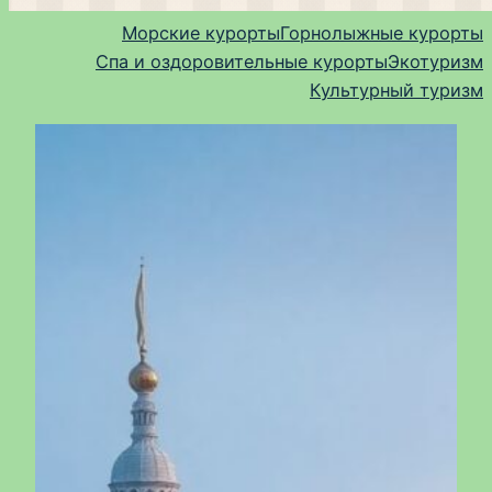
Морские курорты
Горнолыжные курорты
Спа и оздоровительные курорты
Экотуризм
Культурный туризм