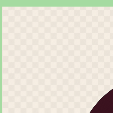
Перейти
к
содержимому