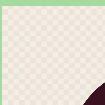
Перейти
к
содержимому