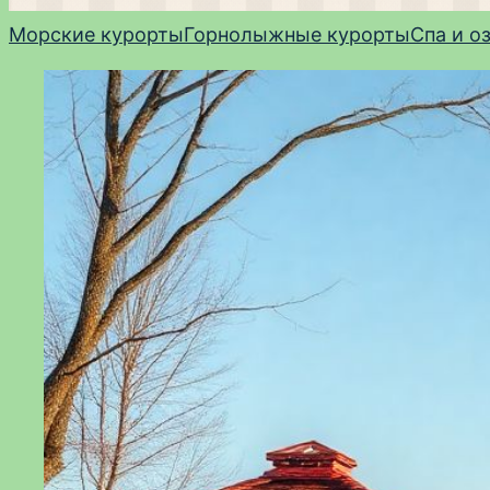
Морские курорты
Горнолыжные курорты
Спа и о