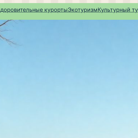
здоровительные курорты
Экотуризм
Культурный т