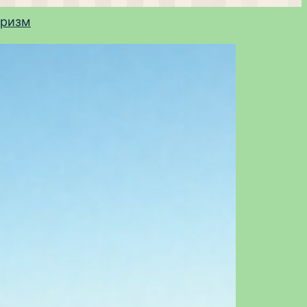
уризм