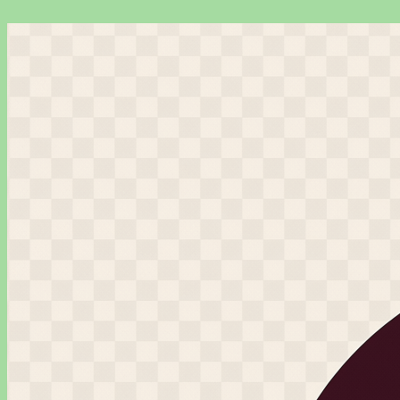
Перейти
к
содержимому