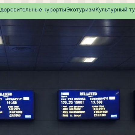
здоровительные курорты
Экотуризм
Культурный т