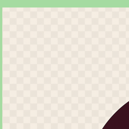
Перейти
к
содержимому