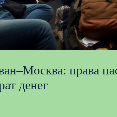
ван–Москва: права па
рат денег