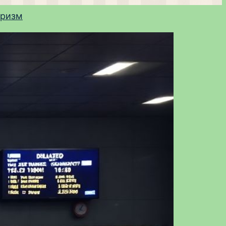
уризм