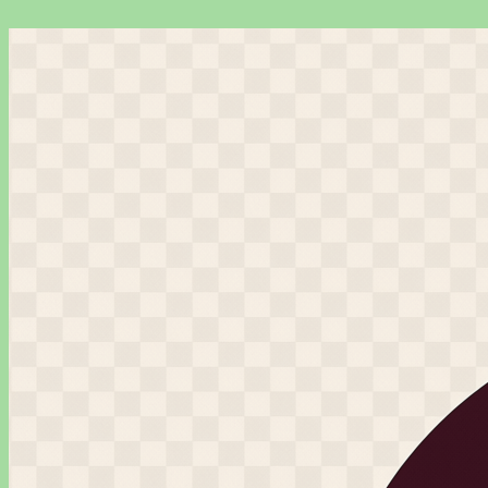
Перейти
к
содержимому