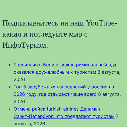
Подписывайтесь на наш YouTube-
канал и исследуйте мир с
ИнфоТуризм.
Россиянин в Белизе: как «криминальный ад»
оказался дружелюбным к туристам
8 августа,
2026
Топ‑5 зарубежных направлений у россиян в
2026 году: где отдыхают чаще всего
8 августа,
2026
Отмена рейса turkish airlines Даламан –
Санкт‑Петербург: что предлагают туристам
7
августа, 2026