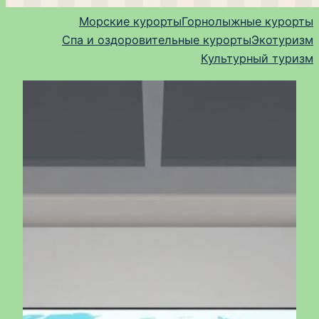
Морские курорты
Горнолыжные курорты
Спа и оздоровительные курорты
Экотуризм
Культурный туризм