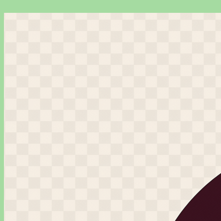
Перейти
к
содержимому