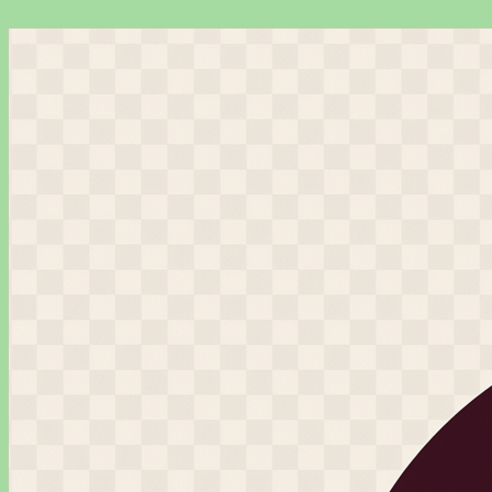
Перейти
к
содержимому