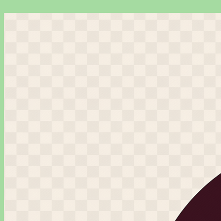
Перейти
к
содержимому