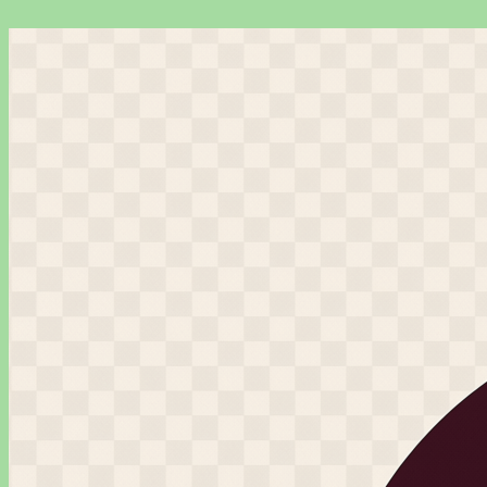
Перейти
к
содержимому