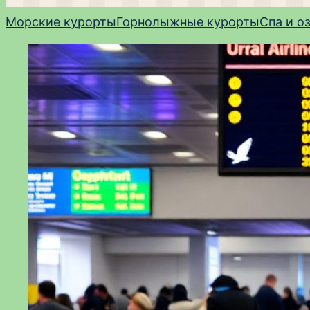
Морские курорты
Горнолыжные курорты
Спа и о