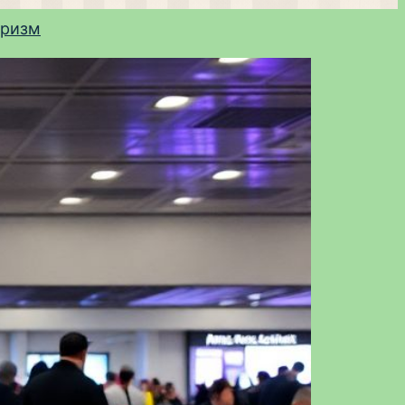
уризм