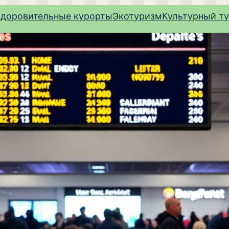
здоровительные курорты
Экотуризм
Культурный т