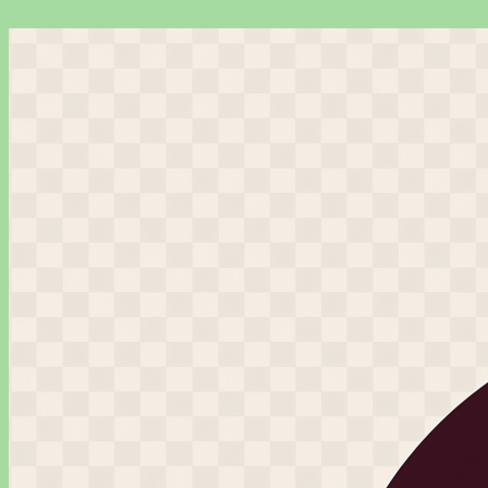
Перейти
к
содержимому