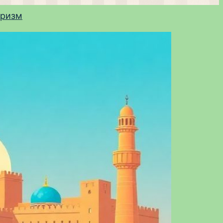
уризм