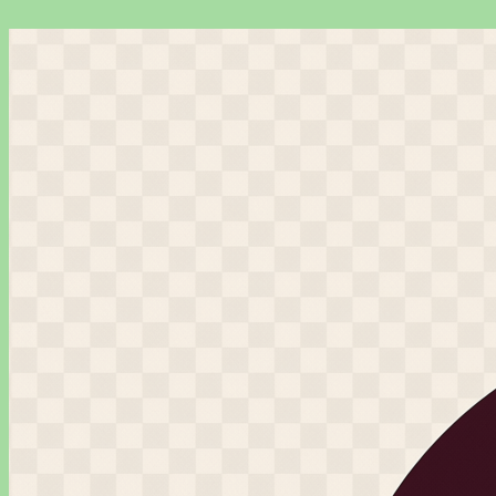
Перейти
к
содержимому