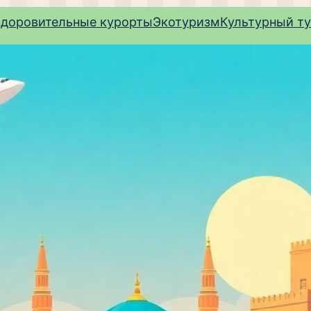
здоровительные курорты
Экотуризм
Культурный т