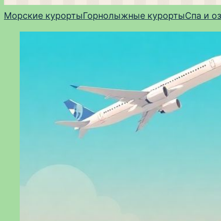
Морские курорты
Горнолыжные курорты
Спа и о