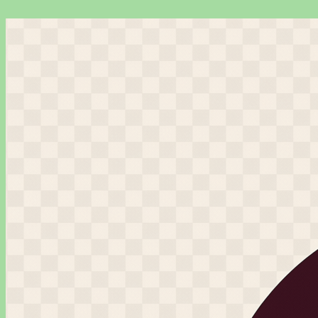
Перейти
к
содержимому