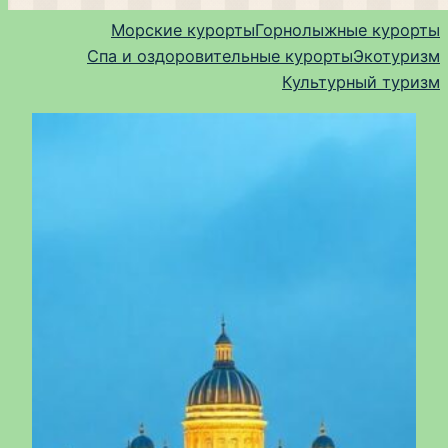
Морские курорты
Горнолыжные курорты
Спа и оздоровительные курорты
Экотуризм
Культурный туризм