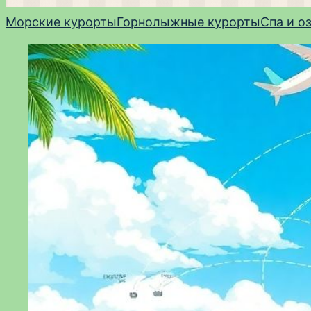
Морские курорты
Горнолыжные курорты
Спа и о