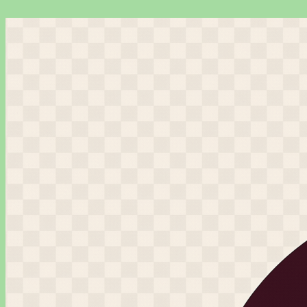
Перейти
к
содержимому