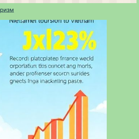
уризм