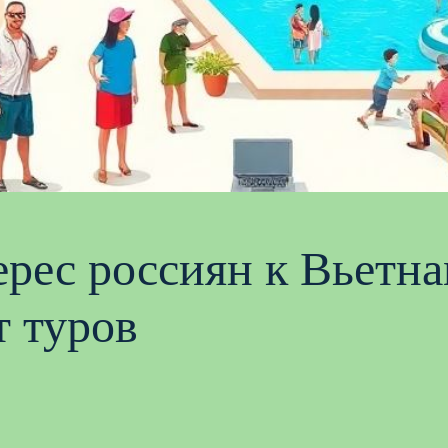
рес россиян к Вьетна
т туров