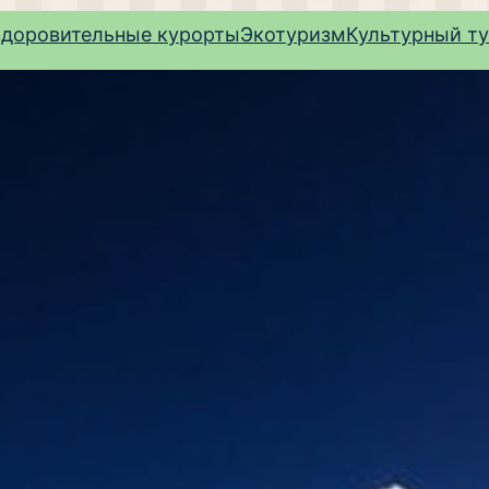
здоровительные курорты
Экотуризм
Культурный т