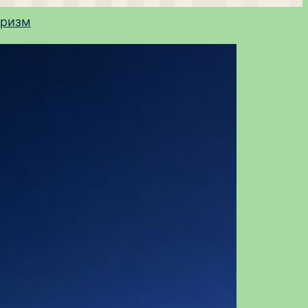
уризм