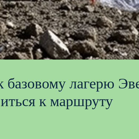
к базовому лагерю Эв
виться к маршруту