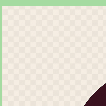
Перейти
к
содержимому