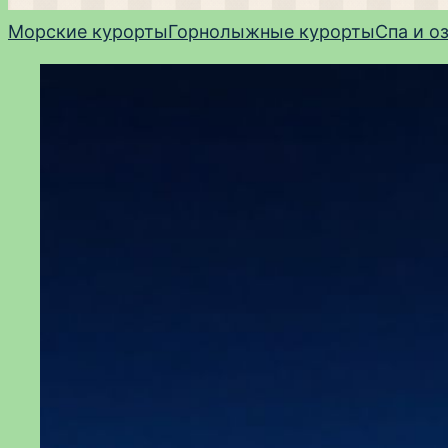
Морские курорты
Горнолыжные курорты
Спа и о