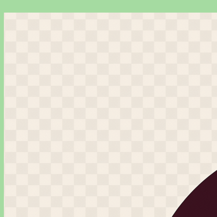
Перейти
к
содержимому