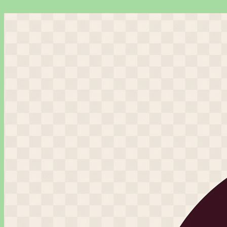
Перейти
к
содержимому