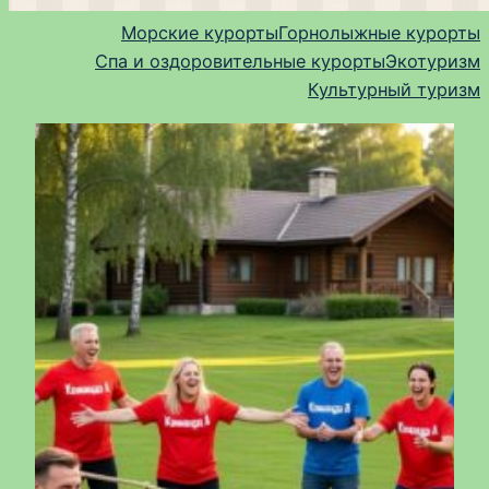
Морские курорты
Горнолыжные курорты
Спа и оздоровительные курорты
Экотуризм
Культурный туризм