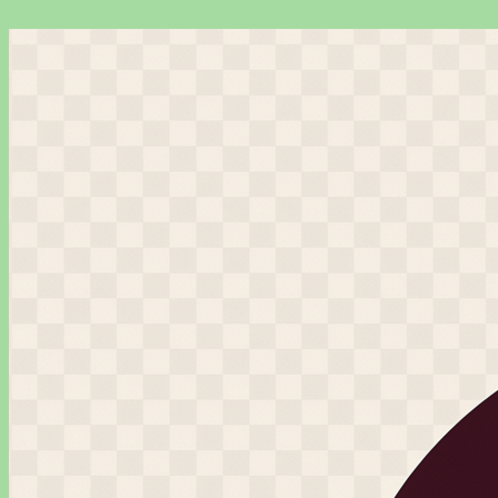
Перейти
к
содержимому