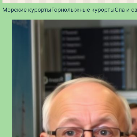
Морские курорты
Горнолыжные курорты
Спа и о