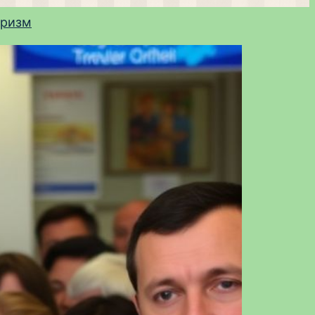
уризм