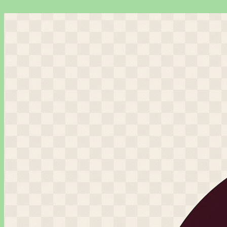
Перейти
к
содержимому