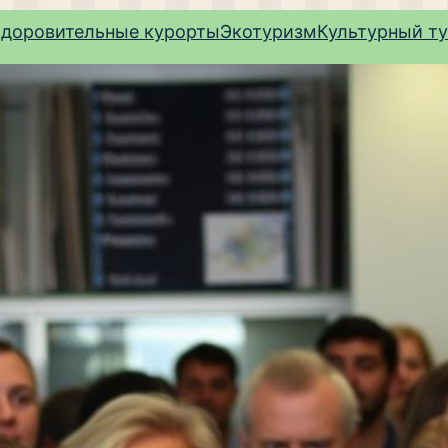
здоровительные курорты
Экотуризм
Культурный т