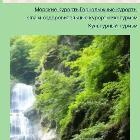
Морские курорты
Горнолыжные курорты
Спа и оздоровительные курорты
Экотуризм
Культурный туризм