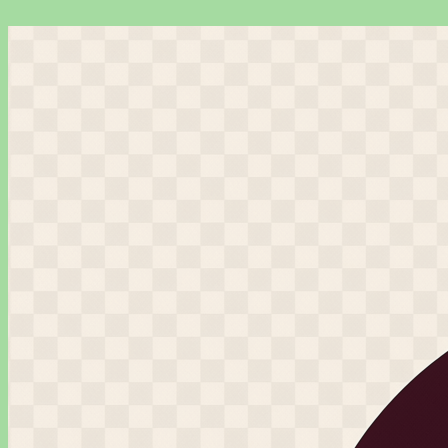
Перейти
к
содержимому