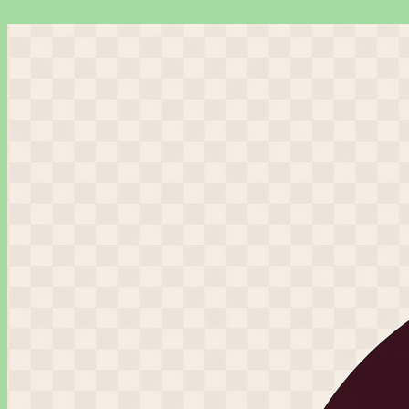
Перейти
к
содержимому