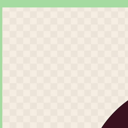
Перейти
к
содержимому