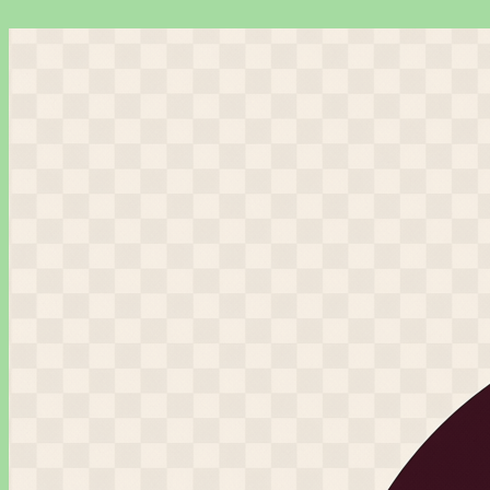
Перейти
к
содержимому