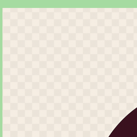
Перейти
к
содержимому