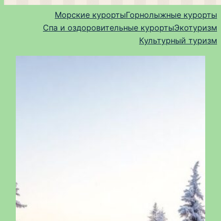
Морские курорты
Горнолыжные курорты
Спа и оздоровительные курорты
Экотуризм
Культурный туризм