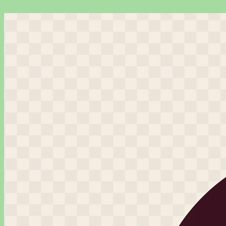
Перейти
к
содержимому