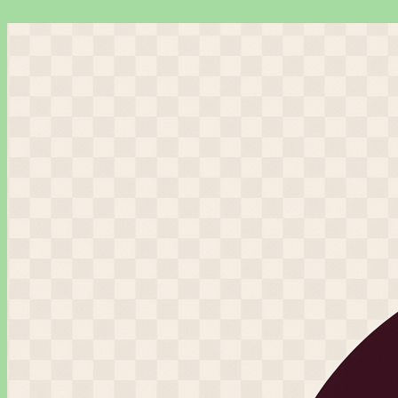
Перейти
к
содержимому