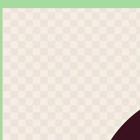
Перейти
к
содержимому