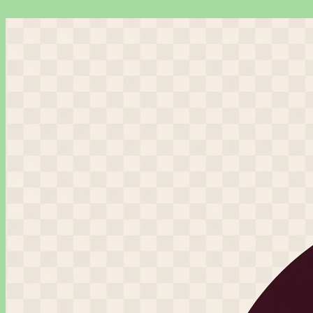
Перейти
к
содержимому