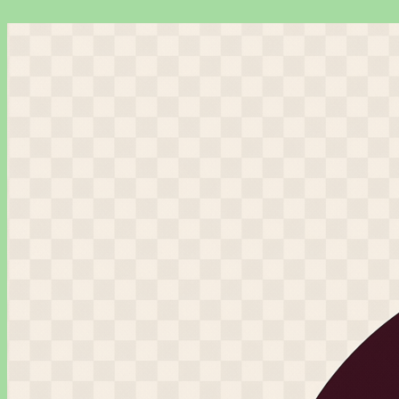
Перейти
к
содержимому