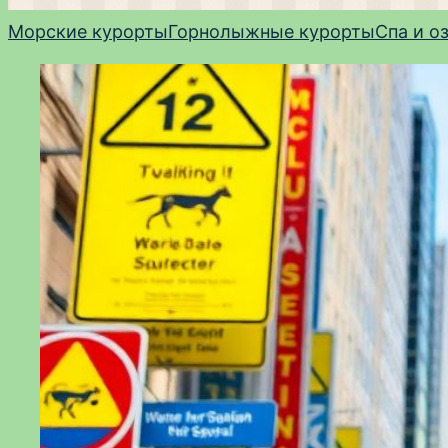
Морские курорты
Горнолыжные курорты
Спа и о