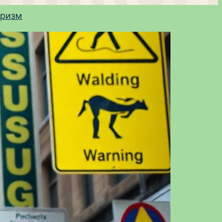
уризм