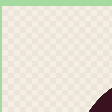
Перейти
к
содержимому