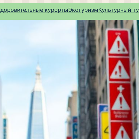
здоровительные курорты
Экотуризм
Культурный т