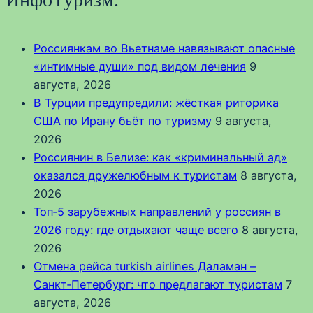
Россиянкам во Вьетнаме навязывают опасные
«интимные души» под видом лечения
9
августа, 2026
В Турции предупредили: жёсткая риторика
США по Ирану бьёт по туризму
9 августа,
2026
Россиянин в Белизе: как «криминальный ад»
оказался дружелюбным к туристам
8 августа,
2026
Топ‑5 зарубежных направлений у россиян в
2026 году: где отдыхают чаще всего
8 августа,
2026
Отмена рейса turkish airlines Даламан –
Санкт‑Петербург: что предлагают туристам
7
августа, 2026