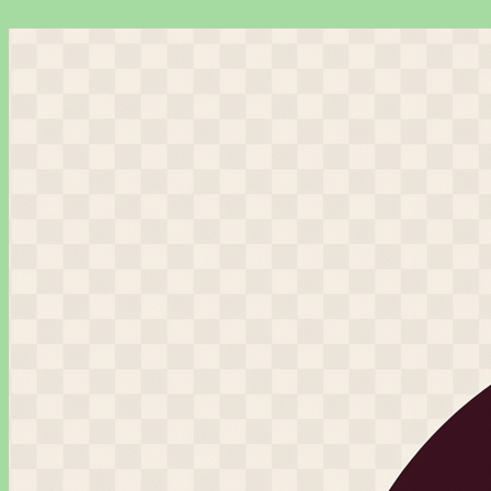
Перейти
к
содержимому