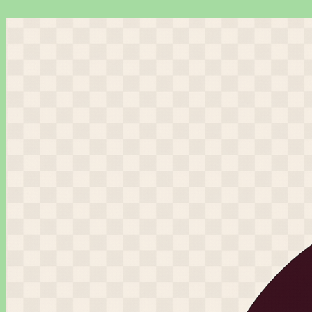
Перейти
к
содержимому