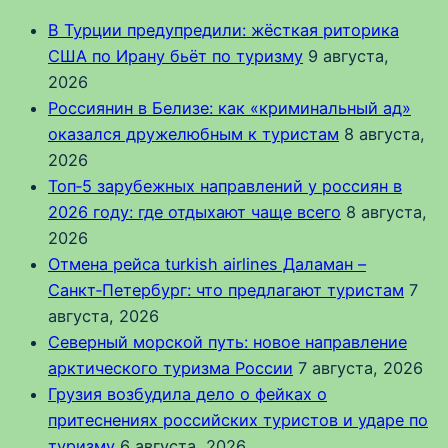
В Турции предупредили: жёсткая риторика
США по Ирану бьёт по туризму
9 августа,
2026
Россиянин в Белизе: как «криминальный ад»
оказался дружелюбным к туристам
8 августа,
2026
Топ‑5 зарубежных направлений у россиян в
2026 году: где отдыхают чаще всего
8 августа,
2026
Отмена рейса turkish airlines Даламан –
Санкт‑Петербург: что предлагают туристам
7
августа, 2026
Северный морской путь: новое направление
арктического туризма России
7 августа, 2026
Грузия возбудила дело о фейках о
притеснениях российских туристов и ударе по
туризму
6 августа, 2026