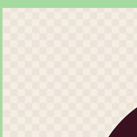
Перейти
к
содержимому