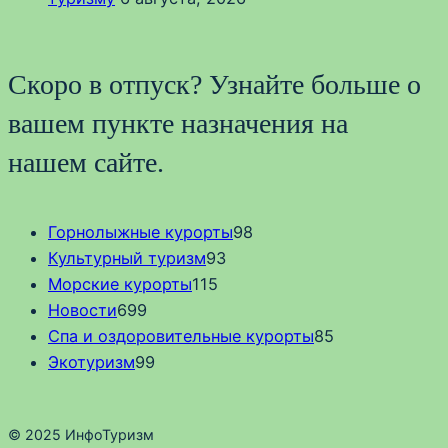
Скоро в отпуск? Узнайте больше о
вашем пункте назначения на
нашем сайте.
Горнолыжные курорты
98
Культурный туризм
93
Морские курорты
115
Новости
699
Спа и оздоровительные курорты
85
Экотуризм
99
© 2025 ИнфоТуризм