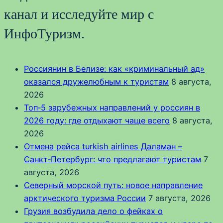
канал и исследуйте мир с
ИнфоТуризм.
Россиянин в Белизе: как «криминальный ад»
оказался дружелюбным к туристам
8 августа,
2026
Топ‑5 зарубежных направлений у россиян в
2026 году: где отдыхают чаще всего
8 августа,
2026
Отмена рейса turkish airlines Даламан –
Санкт‑Петербург: что предлагают туристам
7
августа, 2026
Северный морской путь: новое направление
арктического туризма России
7 августа, 2026
Грузия возбудила дело о фейках о