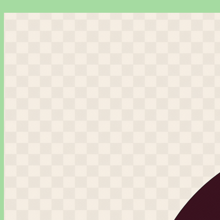
Перейти
к
содержимому