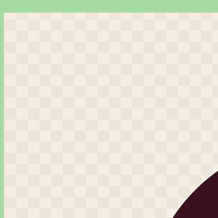
Перейти
к
содержимому